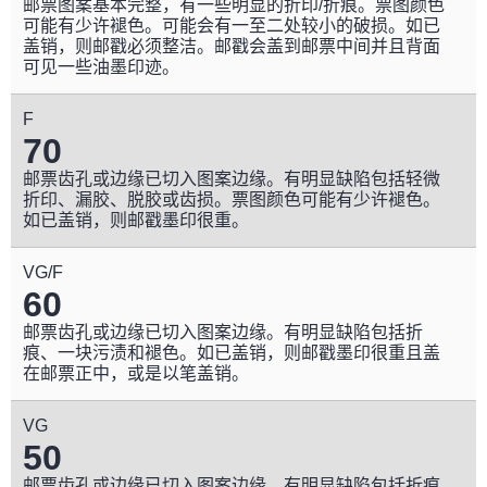
邮票图案基本完整，有一些明显的折印/折痕。票图颜色
可能有少许褪色。可能会有一至二处较小的破损。如已
盖销，则邮戳必须整洁。邮戳会盖到邮票中间并且背面
可见一些油墨印迹。
F
70
邮票齿孔或边缘已切入图案边缘。有明显缺陷包括轻微
折印、漏胶、脱胶或齿损。票图颜色可能有少许褪色。
如已盖销，则邮戳墨印很重。
VG/F
60
邮票齿孔或边缘已切入图案边缘。有明显缺陷包括折
痕、一块污渍和褪色。如已盖销，则邮戳墨印很重且盖
在邮票正中，或是以笔盖销。
VG
50
邮票齿孔或边缘已切入图案边缘。有明显缺陷包括折痕