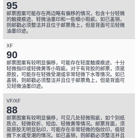
95
邮票图案可能存在两边略有偏移的情况，包含十分轻微
的触摸痕迹、轻微油墨印和一些细小瑕疵。如已盖销，
则邮戳必须整洁并且位于邮票角上，但是背面可见轻微
油墨印迹。
XF
90
邮票图案有较明显偏移，可能存在轻度触摸痕迹、十分
轻微指印或轻微黄等小瑕疵。对于有背胶的邮票，须是
原胶，可能存在轻微受潮或非常轻微下水等情况。如已
盖销，则邮戳必须整洁并且位于邮票角上，但是背面可
见轻微油墨印迹。
VF/XF
88
邮票图案有较明显偏移，可见几处轻微瑕疵，如个别纸
质点、轻微软折、短齿、轻微黄等情况。邮票背面，须
是原胶无明显贴印，可能存在非常轻微的指纹印，极轻
微下水或受潮的情况。如已盖销，则邮戳必须整洁并且