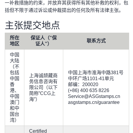
一补救措施的约束，并放弃其获得所有其他补救的权利，包
括但不限于通过诉讼或仲裁提出的任何及所有法律主张。
主张提交地点
所在
保证人（”保
联系方式
地区
证人”）
中国
大陆
（不
包括
中国上海市淮海中路381号
上海诚颉藏商
中国
中环广场1101-41单元
务信息咨询有
香
邮编：200020
限公司（以下
港、
(+86) 400 635 8226
简称”CCG上
中国
Service@ASGstamps.cn
海”）
澳门
asgstamps.cn/guarantee
和中
国台
湾）
Certified