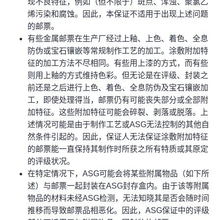
现不良特征，例如（但不限于）斑点、浑浊、聚氯乙
烯污染和腐蚀。因此，本保证不适用于出现上述问题
的邮票。
有些金属邮票在生产厂经过上釉、上色、着色、全息
防伪或宝石镶嵌等常规制作工艺的加工。涂敷附加特
征的加工方法不尽相同。有些用上漆的方式，而有些
则用上釉的方式维持色彩。但无论是在评级、封装之
前还是之后进行上色、着色、全息防伪及宝石镶嵌加
工，即使处理得当，邮票仍有可能丧失部分或全部附
加特征。这些附加特征可能会碎裂、剥落或脱落。上
述情况可能是由于制作工艺或ASG无法控制的其他自
然条件引起的。因此，保证人无法保证涂敷附加特征
的邮票能一直保持其制作时所获之所有特质或其原定
的评级状况。
在特定情况下，ASG可能会将某些附属物品（如下所
述）与邮票一起封装在ASG封存盒内。由于该等附属
物品的材料未经ASG检测，无法知晓其是否会随时间
推移而导致邮票品相恶化。因此，ASG保证中的评级