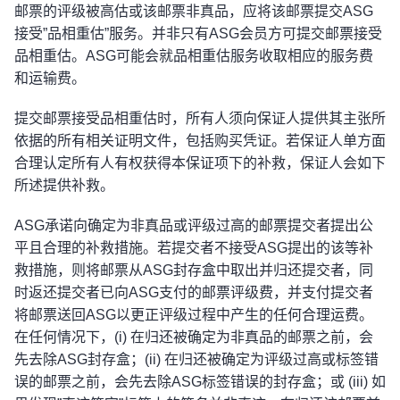
邮票的评级被高估或该邮票非真品，应将该邮票提交ASG
接受”品相重估”服务。并非只有ASG会员方可提交邮票接受
品相重估。ASG可能会就品相重估服务收取相应的服务费
和运输费。
提交邮票接受品相重估时，所有人须向保证人提供其主张所
依据的所有相关证明文件，包括购买凭证。若保证人单方面
合理认定所有人有权获得本保证项下的补救，保证人会如下
所述提供补救。
ASG承诺向确定为非真品或评级过高的邮票提交者提出公
平且合理的补救措施。若提交者不接受ASG提出的该等补
救措施，则将邮票从ASG封存盒中取出并归还提交者，同
时返还提交者已向ASG支付的邮票评级费，并支付提交者
将邮票送回ASG以更正评级过程中产生的任何合理运费。
在任何情况下，(i) 在归还被确定为非真品的邮票之前，会
先去除ASG封存盒；(ii) 在归还被确定为评级过高或标签错
误的邮票之前，会先去除ASG标签错误的封存盒；或 (iii) 如