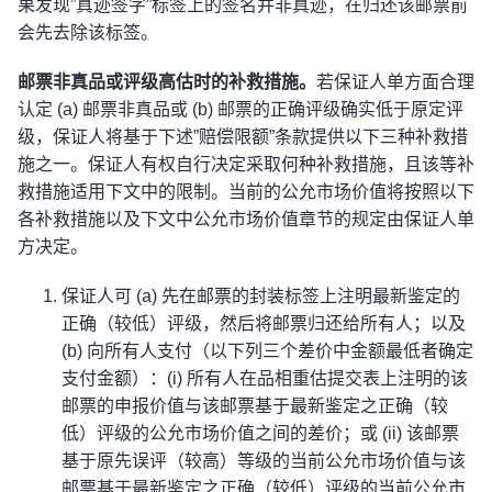
果发现”真迹签字”标签上的签名并非真迹，在归还该邮票前
会先去除该标签。
邮票非真品或评级高估时的补救措施。
若保证人单方面合理
认定 (a) 邮票非真品或 (b) 邮票的正确评级确实低于原定评
级，保证人将基于下述”赔偿限额”条款提供以下三种补救措
施之一。保证人有权自行决定采取何种补救措施，且该等补
救措施适用下文中的限制。当前的公允市场价值将按照以下
各补救措施以及下文中公允市场价值章节的规定由保证人单
方决定。
保证人可 (a) 先在邮票的封装标签上注明最新鉴定的
正确（较低）评级，然后将邮票归还给所有人；以及
(b) 向所有人支付（以下列三个差价中金额最低者确定
支付金额）：(i) 所有人在品相重估提交表上注明的该
邮票的申报价值与该邮票基于最新鉴定之正确（较
低）评级的公允市场价值之间的差价；或 (ii) 该邮票
基于原先误评（较高）等级的当前公允市场价值与该
邮票基于最新鉴定之正确（较低）评级的当前公允市