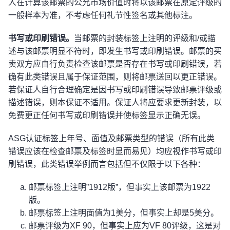
人在计算该邮票的公允市场价值时将以该邮票在原定评级的
一般样本为准，不考虑任何礼节性签名或其他标注。
书写或印刷错误。
当邮票的封装标签上注明的评级和/或描
述与该邮票明显不符时，即发生书写或印刷错误。邮票的买
卖双方应自行负责检查该邮票是否存在书写或印刷错误，若
确有此类错误且属于保证范围，则将邮票送回以更正错误。
若保证人自行合理确定是因书写或印刷错误导致邮票评级或
描述错误，则本保证不适用。保证人将应要求更新封装，以
免费更正任何书写或印刷错误并使标签显示正确无误。
ASG认证标签上年号、面值及邮票类型的错误（所有此类
错误应该在检查邮票及标签时显而易见）均应视作书写或印
刷错误，此类错误举例而言包括但不仅限于以下各种：
邮票标签上注明”1912版”，但事实上该邮票为1922
版。
邮票标签上注明面值为1美分，但事实上却是5美分。
邮票评级为XF 90，但事实上应为VF 80评级，这是对