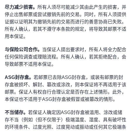
尽力减少损害。
所有人须尽可能减少其由此产生的损害，并
停止出售邮票或尝试撤销先前的交易。同时，所有人须提供
证据以证明其为撤销先前的交易而进行的善意协商已失败。
所有人确认，若其不遵守本条款的规定，将导致其邮票不适
用本保证。
与保险公司合作。
当保证人提出要求时，所有人将全力配合
任何保险调查或理赔流程。所有人确认，若其拒绝配合，会
导致邮票不适用本保证。
ASG封存盒。
若邮票已去除ASG封存盒，或装有邮票的封
存盒被损坏、解封、篡改或涂改，则本保证将不再适用于该
邮票。保证人有权自行合理认定是否存在上述情形。此外，
本保证也不适用于ASG封存盒被假冒或被篡改的情形。
不当储存。
若保证人确定因ASG封存盒被滥用、涂改或储
存不当（例如（但不仅限于）极端温度、湿度、具有破坏性
的环境条件、过度光照、过度晃动或振动或任何其它极端条