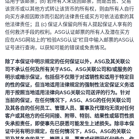
适用于该邮票；(b) 若所有人未送回邮票，而是出售、交易
该货币或以其他方式转让该货币的所有权，则由所有人自行
向买方承担因欺诈而引起的法律责任或买方可依法追索的其
他法律责任；且 (c) 保证人保留向所有人提起保证人享有的
任何救济手段的权利。ASG认证邮票的所有人及潜在买方
应在ASG网站上的”检验ASG认证”栏目中输入邮票的ASG认
证号进行查询，以获知可能的错误或免责情况。
除了本保证中明示规定的任何保证以外，ASG及其关联公
司不承认任何及所有关于ASG、ASG关联公司和/或服务的
明示或暗示保证，包括但不仅限于对适销性和适用于特定目
的性的保证，但当地适用法律规定的强制性法定保证义务适
用于按照当地适用法律向ASG关联公司送评的行为。针对
当前的保证，在任何情况下，ASG、ASG的任何关联公司
及其各自的任何员工、管理人员、董事及代理均无须对任何
客户或其他方的任何间接、附带、特别、结果性或惩罚性损
失承担责任，即使事先已获悉可能发生上述损失。除非本保
证中另有明示规定，在任何情况下，ASG、ASG的关联公