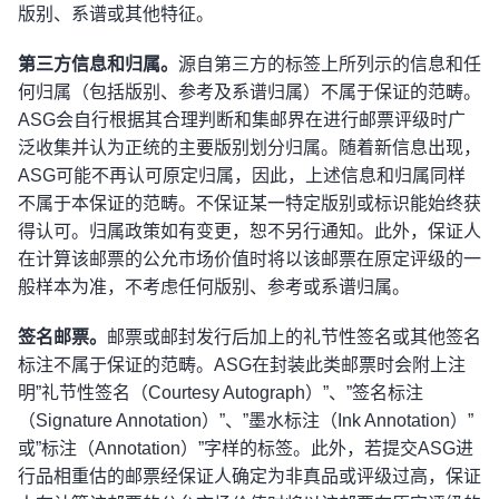
版别、系谱或其他特征。
第三方信息和归属。
源自第三方的标签上所列示的信息和任
何归属（包括版别、参考及系谱归属）不属于保证的范畴。
ASG会自行根据其合理判断和集邮界在进行邮票评级时广
泛收集并认为正统的主要版别划分归属。随着新信息出现，
ASG可能不再认可原定归属，因此，上述信息和归属同样
不属于本保证的范畴。不保证某一特定版别或标识能始终获
得认可。归属政策如有变更，恕不另行通知。此外，保证人
在计算该邮票的公允市场价值时将以该邮票在原定评级的一
般样本为准，不考虑任何版别、参考或系谱归属。
签名邮票。
邮票或邮封发行后加上的礼节性签名或其他签名
标注不属于保证的范畴。ASG在封装此类邮票时会附上注
明”礼节性签名（Courtesy Autograph）”、”签名标注
（Signature Annotation）”、”墨水标注（Ink Annotation）”
或”标注（Annotation）”字样的标签。此外，若提交ASG进
行品相重估的邮票经保证人确定为非真品或评级过高，保证