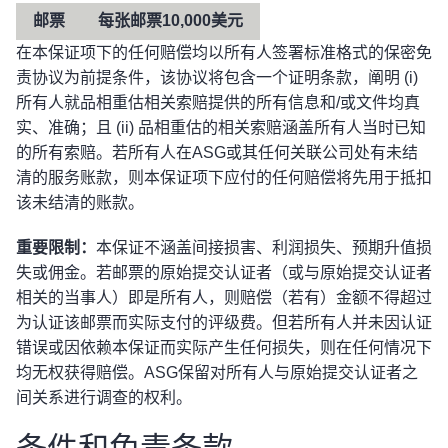
邮票
每张邮票10,000美元
在本保证项下的任何赔偿均以所有人签署标准格式的保密免
责协议为前提条件，该协议将包含一个证明条款，阐明 (i)
所有人就品相重估相关索赔提供的所有信息和/或文件均真
实、准确；且 (ii) 品相重估的相关索赔涵盖所有人当时已知
的所有索赔。若所有人在ASG或其任何关联公司处有未结
清的服务账款，则本保证项下应付的任何赔偿将先用于抵扣
该未结清的账款。
重要限制：
本保证不涵盖间接损害、利润损失、预期升值损
失或佣金。若邮票的原始提交认证者（或与原始提交认证者
相关的当事人）即是所有人，则赔偿（若有）金额不得超过
为认证该邮票而实际支付的评级费。但若所有人并未因认证
错误或因依赖本保证而实际产生任何损失，则在任何情况下
均无权获得赔偿。ASG保留对所有人与原始提交认证者之
间关系进行调查的权利。
条件和免责条款